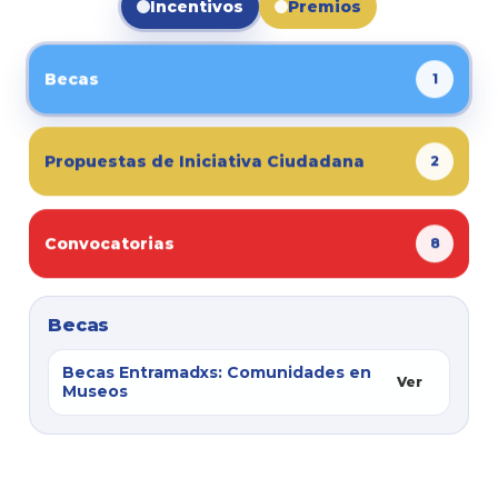
Incentivos
Premios
Becas
1
Propuestas de Iniciativa Ciudadana
2
Convocatorias
8
Becas
Becas Entramadxs: Comunidades en
Ver
Museos