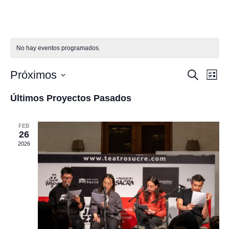
Ir
al
contenido
No hay eventos programados.
Naveg
Na
Próximos
Buscar
Lista
Selecciona
de
de
la
Últimos Proyectos Pasados
fecha.
vi
búsq
de
FEB
y
26
Pr
2026
vistas
de
Proye